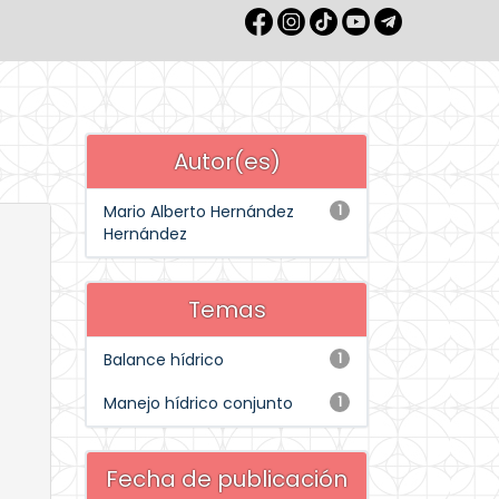
Autor(es)
Mario Alberto Hernández
1
Hernández
Temas
Balance hídrico
1
Manejo hídrico conjunto
1
Fecha de publicación