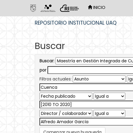
INICIO
Skip
REPOSITORIO INSTITUCIONAL UAQ
navigation
Buscar
Buscar:
por
Filtros actuales:
Comenzar nueva busqueda