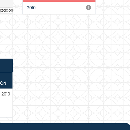
2010
1
anzados
IÓN
-2010