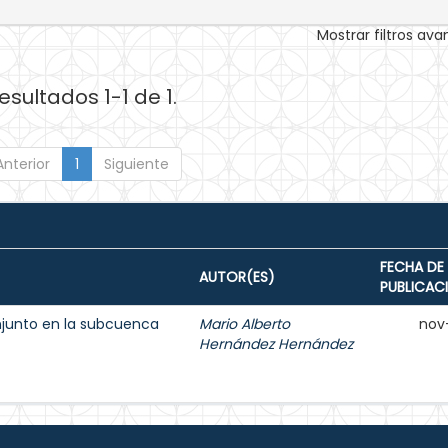
Mostrar filtros av
esultados 1-1 de 1.
Anterior
1
Siguiente
FECHA DE
AUTOR(ES)
PUBLICAC
njunto en la subcuenca
Mario Alberto
nov
Hernández Hernández