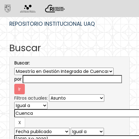
Skip
REPOSITORIO INSTITUCIONAL UAQ
navigation
Buscar
Buscar:
por
Filtros actuales: