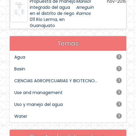
Propuesta de manejo
Marisol
nov-2015
integrado del agua
Arreguin
en el distrito de riego
Ramos
011 Río Lerma, en
Guanajuato
Temas
Agua
1
Basin
1
CIENCIAS AGROPECUARIAS Y BIOTECNO...
1
Use and management
1
Uso y manejo del agua
1
Water
1