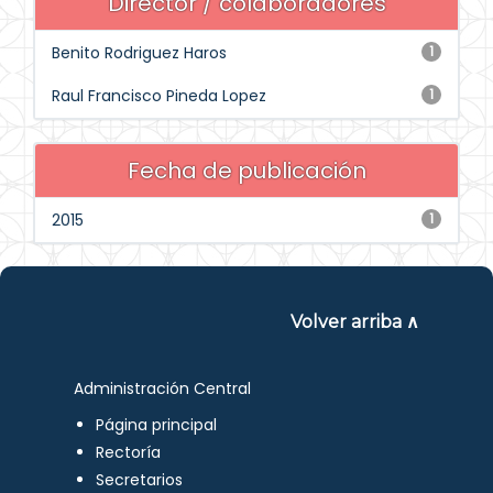
Director / colaboradores
Benito Rodriguez Haros
1
Raul Francisco Pineda Lopez
1
Fecha de publicación
2015
1
Volver arriba ∧
Administración Central
Página principal
Rectoría
Secretarios