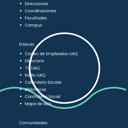
Direcciones
Coordinaciones
Facultades
Campus
Enlaces
Correo de Empleados UAQ
Directorio
TV UAQ
Radio UAQ
Calendario Escolar
Bibliotecas
Contraloría Social
Mapa de sitio
Comunidades