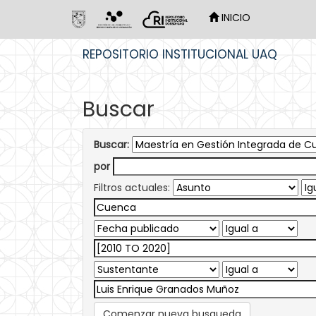
INICIO
Skip
REPOSITORIO INSTITUCIONAL UAQ
navigation
Buscar
Buscar:
por
Filtros actuales:
Comenzar nueva busqueda