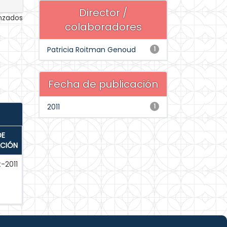
Director /
anzados
colaboradores
Patricia Roitman Genoud
1
Fecha de publicación
2011
1
DE
ACIÓN
-2011