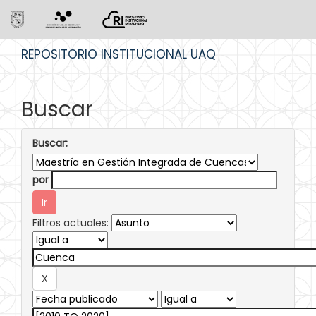
Skip
REPOSITORIO INSTITUCIONAL UAQ
navigation
Buscar
Buscar:
por
Filtros actuales: