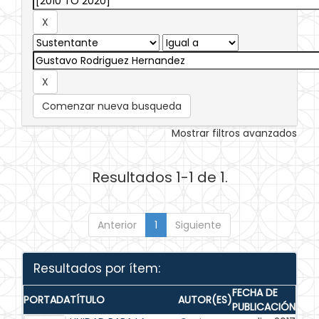
Comenzar nueva busqueda
Mostrar filtros avanzados
Resultados 1-1 de 1.
Anterior
1
Siguiente
Resultados por ítem:
FECHA DE
PORTADA
TÍTULO
AUTOR(ES)
PUBLICACIÓN