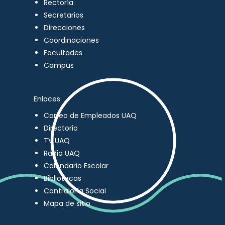
Rectoría
Secretarios
Direcciones
Coordinaciones
Facultades
Campus
Enlaces
Correo de Empleados UAQ
Directorio
TV UAQ
Radio UAQ
Calendario Escolar
Bibliotecas
Contraloría Social
Mapa de sitio