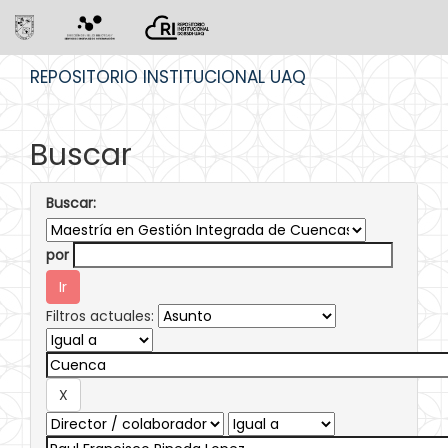
Skip
REPOSITORIO INSTITUCIONAL UAQ
navigation
Buscar
Buscar:
por
Filtros actuales: