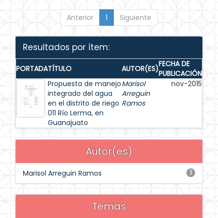
Anterior
1
Siguiente
Resultados por ítem:
FECHA DE
PORTADA
TÍTULO
AUTOR(ES)
PUBLICACIÓN
Propuesta de manejo
Marisol
nov-2015
integrado del agua
Arreguin
en el distrito de riego
Ramos
011 Río Lerma, en
Guanajuato
Autor(es)
Marisol Arreguin Ramos
1
Temas