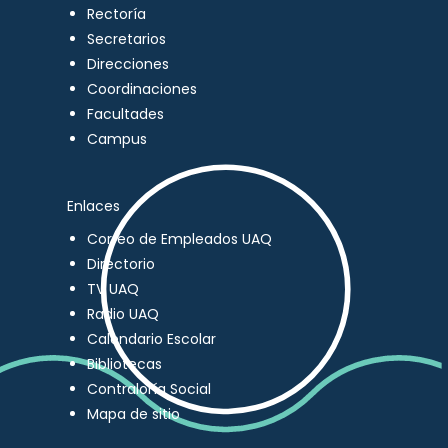
Rectoría
Secretarios
Direcciones
Coordinaciones
Facultades
Campus
Enlaces
Correo de Empleados UAQ
Directorio
TV UAQ
Radio UAQ
Calendario Escolar
Bibliotecas
Contraloría Social
Mapa de sitio