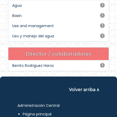
Agua
1
Basin
1
Use and management
1
Uso y manejo del agua
1
Director / colaboradores
Benito Rodriguez Haros
1
Volver arriba ∧
Administración Central
Página principal