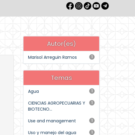
Autor(es)
Marisol Arreguin Ramos
1
Temas
Agua
1
CIENCIAS AGROPECUARIAS Y
1
BIOTECNO...
Use and management
1
Uso y manejo del agua
1