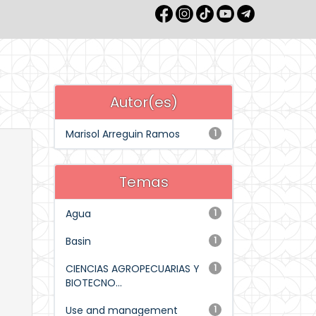
Autor(es)
Marisol Arreguin Ramos
1
Temas
Agua
1
Basin
1
CIENCIAS AGROPECUARIAS Y
1
BIOTECNO...
Use and management
1