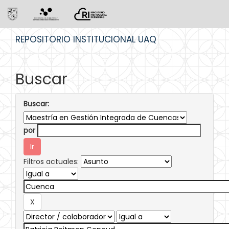
Skip
REPOSITORIO INSTITUCIONAL UAQ
navigation
Buscar
Buscar:
por
Filtros actuales: