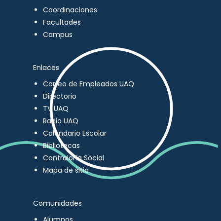
Coordinaciones
Facultades
Campus
Enlaces
Correo de Empleados UAQ
Directorio
TV UAQ
Radio UAQ
Calendario Escolar
Bibliotecas
Contraloría Social
Mapa de sitio
Comunidades
Alumnos