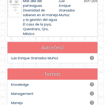
Más allá del
Luis
oct-2011
parteaguas.
Enrique
Diversidad de
Granados
saberes en el manejo
Muñoz
y la gestión del agua.
El caso de la joya,
Querétaro, Qro,
México
Autor(es)
Luis Enrique Granados Muñoz
1
Temas
Knowledge
1
Management
1
Manejo
1