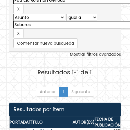
Comenzar nueva busqueda
Mostrar filtros avanzados
Resultados 1-1 de 1.
Anterior
1
Siguiente
Resultados por ítem:
FECHA DE
PORTADA
TÍTULO
AUTOR(ES)
PUBLICACIÓN