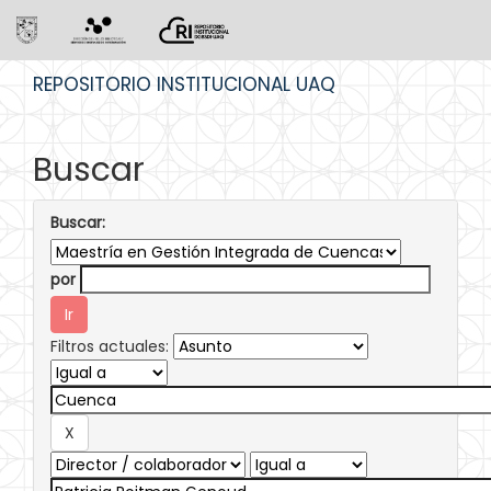
Skip
REPOSITORIO INSTITUCIONAL UAQ
navigation
Buscar
Buscar:
por
Filtros actuales: