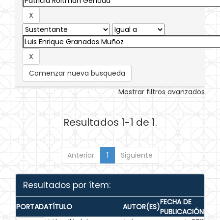
Comenzar nueva busqueda
Mostrar filtros avanzados
Resultados 1-1 de 1.
Anterior
1
Siguiente
Resultados por ítem:
FECHA DE
PORTADA
TÍTULO
AUTOR(ES)
PUBLICACIÓN