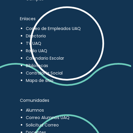
Enlaces
Correo de Empleados UAQ
Directorio
TV UAQ
Radio UAQ
Calendario Escolar
Bibliotecas
Contraloría Social
Mapa de sitio
Comunidades
Alumnos
Correo Alumnos UAQ
Solicitud Correo
Docentes