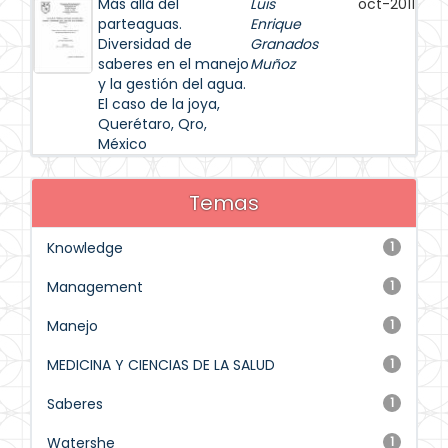
Más allá del
Luis
oct-2011
parteaguas.
Enrique
Diversidad de
Granados
saberes en el manejo
Muñoz
y la gestión del agua.
El caso de la joya,
Querétaro, Qro,
México
Temas
Knowledge
1
Management
1
Manejo
1
MEDICINA Y CIENCIAS DE LA SALUD
1
Saberes
1
Watershe
1