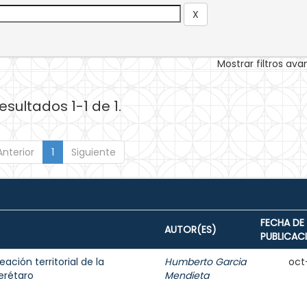
Mostrar filtros av
esultados 1-1 de 1.
Anterior
1
Siguiente
FECHA DE
AUTOR(ES)
PUBLICAC
ación territorial de la
Humberto Garcia
oct
erétaro
Mendieta