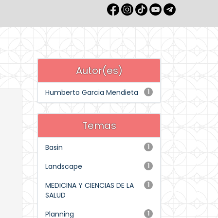
Autor(es)
Humberto Garcia Mendieta
1
Temas
Basin
1
Landscape
1
MEDICINA Y CIENCIAS DE LA
1
SALUD
Planning
1