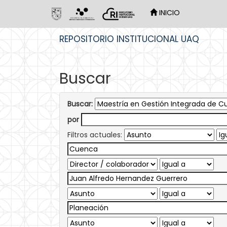
INICIO
Skip
REPOSITORIO INSTITUCIONAL UAQ
navigation
Buscar
Buscar:
por
Filtros actuales: