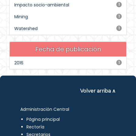
Impacto socio-ambiental
1
Mining
1
Watershed
1
Fecha de publicación
2016
1
Volver arriba ∧
Administración Central
Página principal
Rectoría
Secretarios