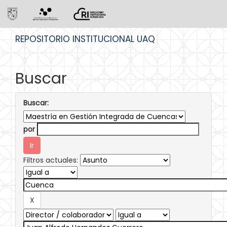
Skip
REPOSITORIO INSTITUCIONAL UAQ
navigation
Buscar
Buscar:
por
Filtros actuales: