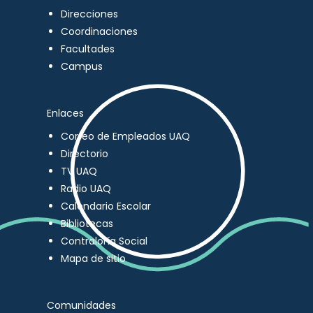
Direcciones
Coordinaciones
Facultades
Campus
Enlaces
Correo de Empleados UAQ
Directorio
TV UAQ
Radio UAQ
Calendario Escolar
Bibliotecas
Contraloría Social
Mapa de sitio
Comunidades