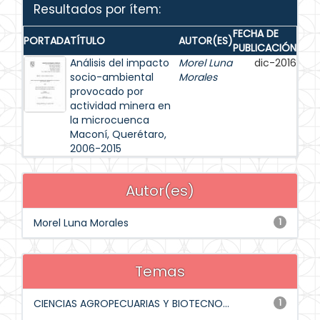
Resultados por ítem:
FECHA DE
PORTADA
TÍTULO
AUTOR(ES)
PUBLICACIÓN
Análisis del impacto
Morel Luna
dic-2016
socio-ambiental
Morales
provocado por
actividad minera en
la microcuenca
Maconí, Querétaro,
2006-2015
Autor(es)
Morel Luna Morales
1
Temas
CIENCIAS AGROPECUARIAS Y BIOTECNO...
1