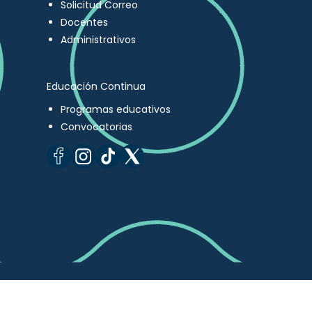
Solicitud Correo
Docentes
Administrativos
Educación Continua
Programas educativos
Convocatorias