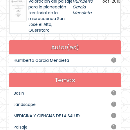
Valoración del paisaje
Humberto
oct-2016
para la planeación
Garcia
territorial de la
Mendieta
microcuenca San
José el Alto,
Querétaro
Autor(es)
Humberto Garcia Mendieta
1
Temas
Basin
1
Landscape
1
MEDICINA Y CIENCIAS DE LA SALUD
1
Paisaje
1