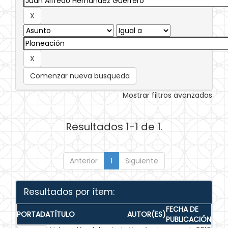
Comenzar nueva busqueda
Mostrar filtros avanzados
Resultados 1-1 de 1.
Anterior
1
Siguiente
Resultados por ítem:
FECHA DE
PORTADA
TÍTULO
AUTOR(ES)
PUBLICACIÓN