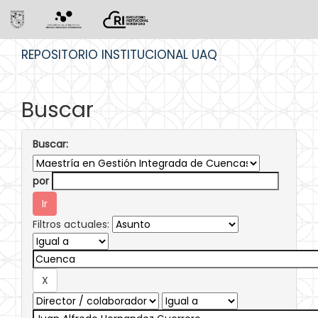
Skip
REPOSITORIO INSTITUCIONAL UAQ
navigation
Buscar
Buscar:
por
Filtros actuales: