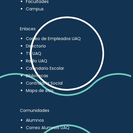
Facultades
Campus
Enlaces
Correo de Empleados UAQ
Directorio
TV UAQ
Radio UAQ
Calendario Escolar
Bibliotecas
Contraloría Social
Mapa de sitio
Comunidades
Alumnos
Correo Alumnos UAQ