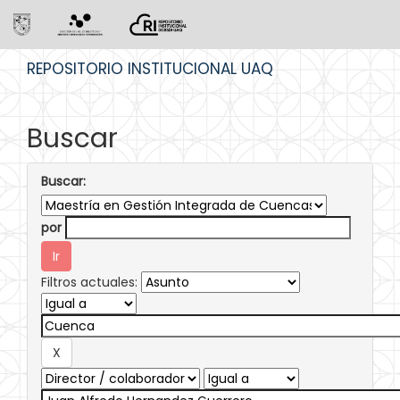
Skip
REPOSITORIO INSTITUCIONAL UAQ
navigation
Buscar
Buscar:
por
Filtros actuales: