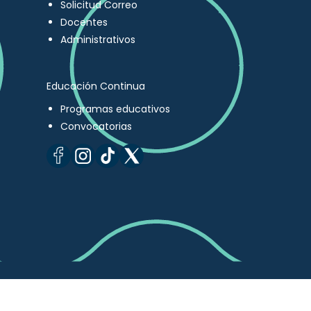
Solicitud Correo
Docentes
Administrativos
Educación Continua
Programas educativos
Convocatorias