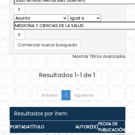
Comenzar nueva busqueda
Mostrar filtros avanzados
Resultados 1-1 de 1.
Anterior
1
Siguiente
Resultados por ítem:
FECHA DE
PORTADA
TÍTULO
AUTOR(ES)
PUBLICACIÓN