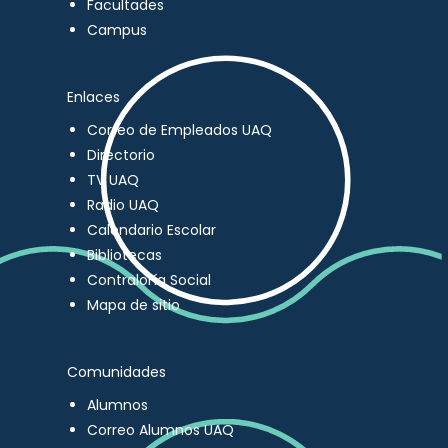
Facultades
Campus
Enlaces
Correo de Empleados UAQ
Directorio
TV UAQ
Radio UAQ
Calendario Escolar
Bibliotecas
Contraloría Social
Mapa de sitio
Comunidades
Alumnos
Correo Alumnos UAQ