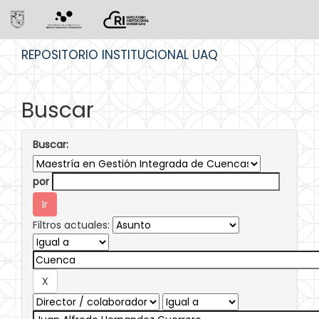
Skip
REPOSITORIO INSTITUCIONAL UAQ
navigation
Buscar
Buscar:
por
Filtros actuales: