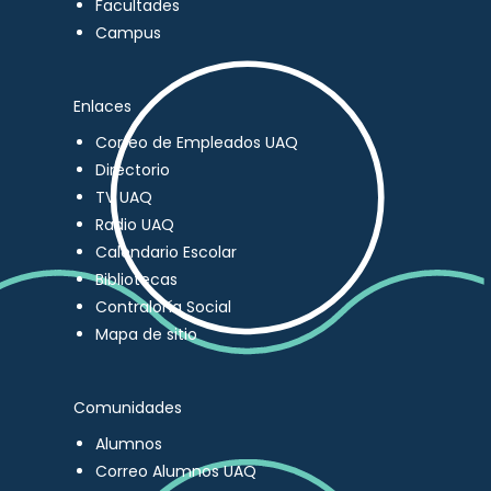
Facultades
Campus
Enlaces
Correo de Empleados UAQ
Directorio
TV UAQ
Radio UAQ
Calendario Escolar
Bibliotecas
Contraloría Social
Mapa de sitio
Comunidades
Alumnos
Correo Alumnos UAQ