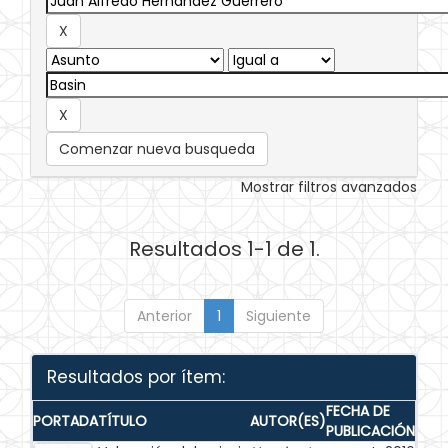
Comenzar nueva busqueda
Mostrar filtros avanzados
Resultados 1-1 de 1.
Anterior
1
Siguiente
Resultados por ítem:
FECHA DE
PORTADA
TÍTULO
AUTOR(ES)
PUBLICACIÓN