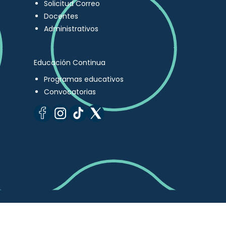
Solicitud Correo
Docentes
Administrativos
Educación Continua
Programas educativos
Convocatorias