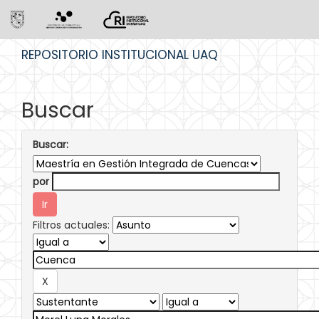
Skip
REPOSITORIO INSTITUCIONAL UAQ
navigation
Buscar
Buscar:
por
Filtros actuales: