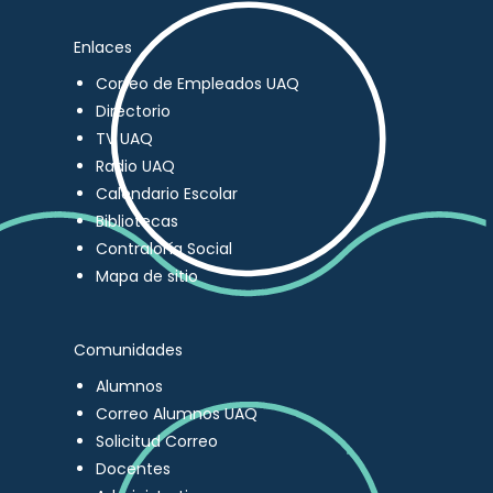
Enlaces
Correo de Empleados UAQ
Directorio
TV UAQ
Radio UAQ
Calendario Escolar
Bibliotecas
Contraloría Social
Mapa de sitio
Comunidades
Alumnos
Correo Alumnos UAQ
Solicitud Correo
Docentes