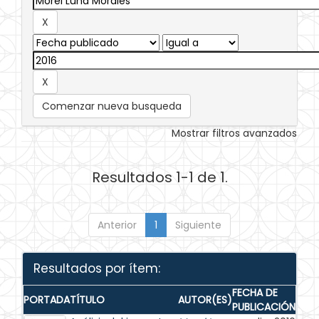
Comenzar nueva busqueda
Mostrar filtros avanzados
Resultados 1-1 de 1.
Anterior
1
Siguiente
Resultados por ítem:
FECHA DE
PORTADA
TÍTULO
AUTOR(ES)
PUBLICACIÓN