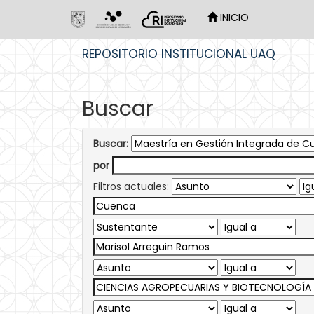
INICIO
Skip
REPOSITORIO INSTITUCIONAL UAQ
navigation
Buscar
Buscar:
por
Filtros actuales: