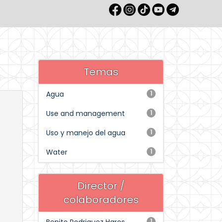
Temas
Agua
1
Use and management
1
Uso y manejo del agua
1
Water
1
Director /
colaboradores
1