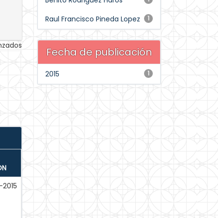
Benito Rodriguez Haros
Raul Francisco Pineda Lopez
1
anzados
Fecha de publicación
2015
1
ÓN
-2015