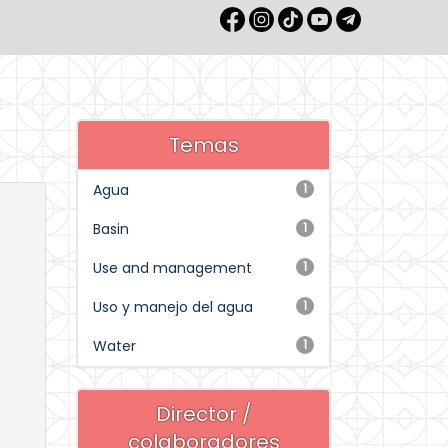
Temas
Agua
1
Basin
1
Use and management
1
Uso y manejo del agua
1
Water
1
Director /
colaboradores