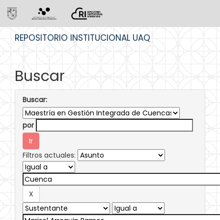
Skip
REPOSITORIO INSTITUCIONAL UAQ
navigation
Buscar
Buscar:
por
Filtros actuales: