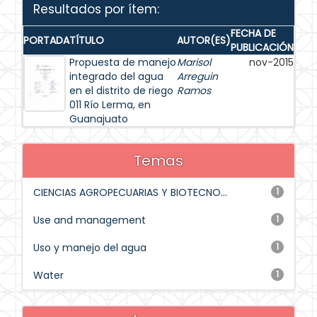
Resultados por ítem:
FECHA DE
PORTADA
TÍTULO
AUTOR(ES)
PUBLICACIÓN
Propuesta de manejo
Marisol
nov-2015
integrado del agua
Arreguin
en el distrito de riego
Ramos
011 Río Lerma, en
Guanajuato
Temas
CIENCIAS AGROPECUARIAS Y BIOTECNO...
1
Use and management
1
Uso y manejo del agua
1
Water
1