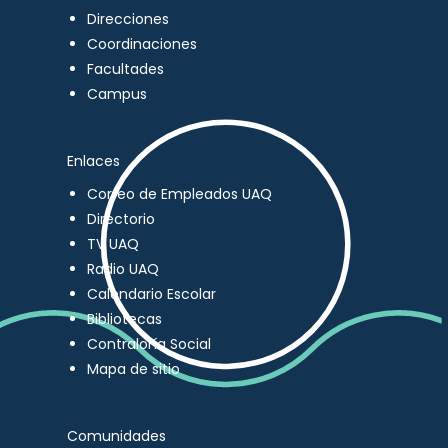
Direcciones
Coordinaciones
Facultades
Campus
Enlaces
Correo de Empleados UAQ
Directorio
TV UAQ
Radio UAQ
Calendario Escolar
Bibliotecas
Contraloría Social
Mapa de sitio
Comunidades