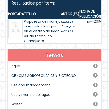
Resultados por ítem:
FECHA DE
PORTADA
TÍTULO
AUTOR(ES)
PUBLICACIÓN
Propuesta de manejo
Marisol
nov-2015
integrado del agua
Arreguin
en el distrito de riego
Ramos
011 Río Lerma, en
Guanajuato
Temas
Agua
1
CIENCIAS AGROPECUARIAS Y BIOTECNO...
1
Use and management
1
Uso y manejo del agua
1
Water
1