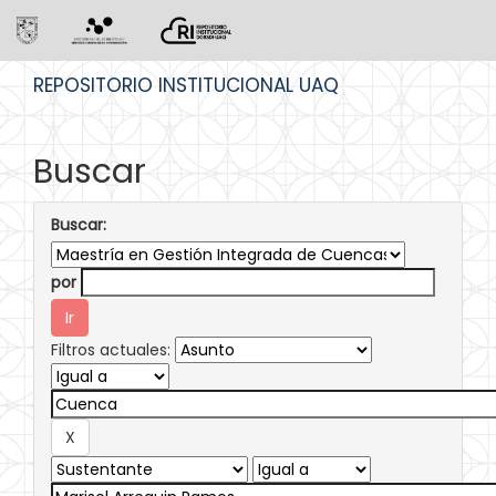
Skip
REPOSITORIO INSTITUCIONAL UAQ
navigation
Buscar
Buscar:
por
Filtros actuales: