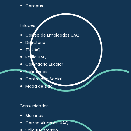
Campus
Enlaces
Correo de Empleados UAQ
Directorio
TV UAQ
Radio UAQ
Calendario Escolar
Bibliotecas
Contraloría Social
Mapa de sitio
Comunidades
Alumnos
Correo Alumnos UAQ
Solicitud Correo