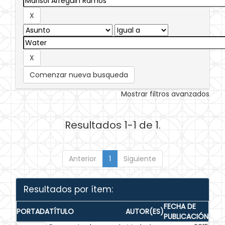
Comenzar nueva busqueda
Mostrar filtros avanzados
Resultados 1-1 de 1.
Anterior
1
Siguiente
Resultados por ítem:
FECHA DE
PORTADA
TÍTULO
AUTOR(ES)
PUBLICACIÓN