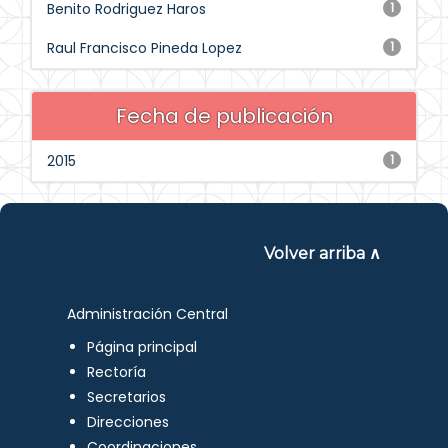
Benito Rodriguez Haros
1
Raul Francisco Pineda Lopez
1
Fecha de publicación
2015
1
Volver arriba ∧
Administración Central
Página principal
Rectoría
Secretarios
Direcciones
Coordinaciones