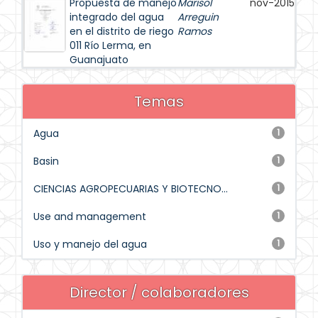
Propuesta de manejo
Marisol
nov-2015
integrado del agua
Arreguin
en el distrito de riego
Ramos
011 Río Lerma, en
Guanajuato
Temas
Agua
1
Basin
1
CIENCIAS AGROPECUARIAS Y BIOTECNO...
1
Use and management
1
Uso y manejo del agua
1
Director / colaboradores