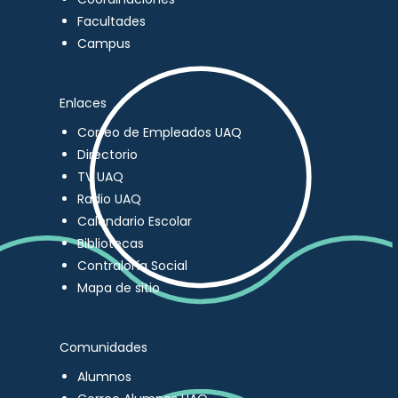
Facultades
Campus
Enlaces
Correo de Empleados UAQ
Directorio
TV UAQ
Radio UAQ
Calendario Escolar
Bibliotecas
Contraloría Social
Mapa de sitio
Comunidades
Alumnos