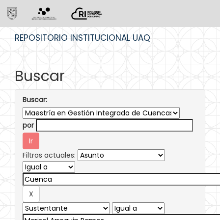
Skip
REPOSITORIO INSTITUCIONAL UAQ
navigation
Buscar
Buscar:
por
Filtros actuales: