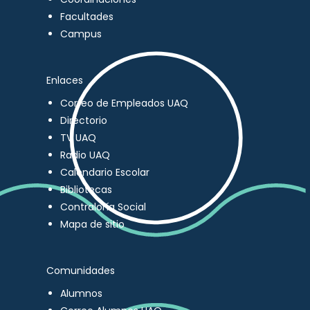
Facultades
Campus
Enlaces
Correo de Empleados UAQ
Directorio
TV UAQ
Radio UAQ
Calendario Escolar
Bibliotecas
Contraloría Social
Mapa de sitio
Comunidades
Alumnos