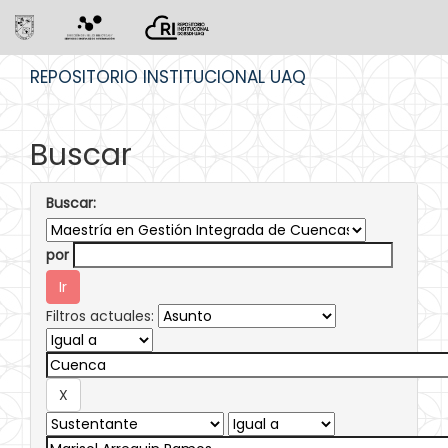
Skip
REPOSITORIO INSTITUCIONAL UAQ
navigation
Buscar
Buscar:
por
Filtros actuales: