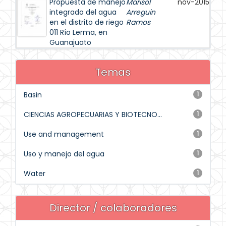
Propuesta de manejo
Marisol
nov-2015
integrado del agua
Arreguin
en el distrito de riego
Ramos
011 Río Lerma, en
Guanajuato
Temas
Basin
1
CIENCIAS AGROPECUARIAS Y BIOTECNO...
1
Use and management
1
Uso y manejo del agua
1
Water
1
Director / colaboradores