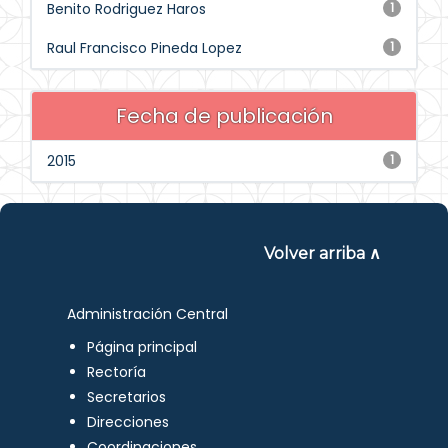
Benito Rodriguez Haros
1
Raul Francisco Pineda Lopez
1
Fecha de publicación
2015
1
Volver arriba ∧
Administración Central
Página principal
Rectoría
Secretarios
Direcciones
Coordinaciones