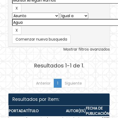
Comenzar nueva busqueda
Mostrar filtros avanzados
Resultados 1-1 de 1.
Anterior
1
Siguiente
Resultados por ítem:
FECHA DE
PORTADA
TÍTULO
AUTOR(ES)
PUBLICACIÓN