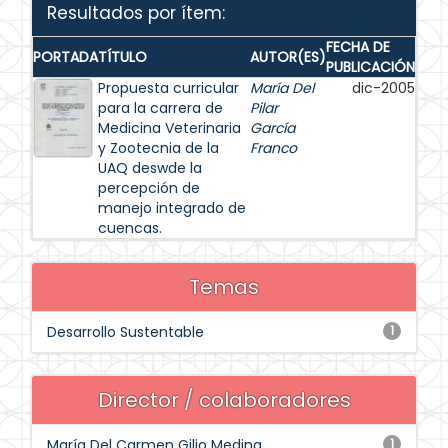
Resultados por ítem:
FECHA DE
PORTADA
TÍTULO
AUTOR(ES)
PUBLICACIÓN
Propuesta curricular
María Del
dic-2005
para la carrera de
Pilar
Medicina Veterinaria
García
y Zootecnia de la
Franco
UAQ deswde la
percepción de
manejo integrado de
cuencas.
Temas
Desarrollo Sustentable
1
Director / colaboradores
María Del Carmen Gilio Medina
1