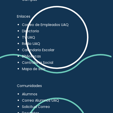
Enlaces
Correo de Empleados UAQ
Directorio
TV UAQ
Radio UAQ
Calendario Escolar
Bibliotecas
Contraloría Social
Mapa de sitio
Comunidades
Alumnos
Correo Alumnos UAQ
Solicitud Correo