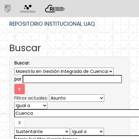
Skip
REPOSITORIO INSTITUCIONAL UAQ
navigation
Buscar
Buscar:
por
Filtros actuales: