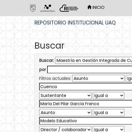
INICIO
Skip
REPOSITORIO INSTITUCIONAL UAQ
navigation
Buscar
Buscar:
por
Filtros actuales: