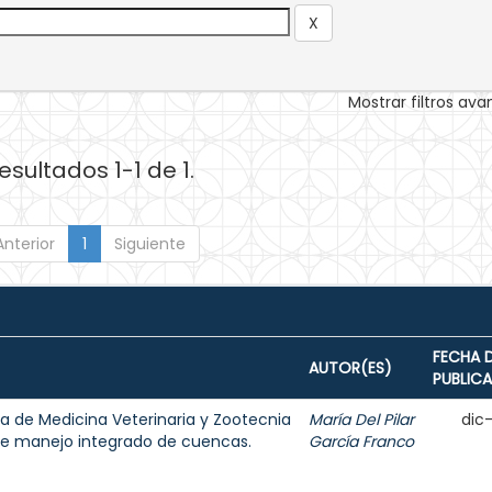
Mostrar filtros av
esultados 1-1 de 1.
Anterior
1
Siguiente
FECHA 
AUTOR(ES)
PUBLIC
ra de Medicina Veterinaria y Zootecnia
María Del Pilar
dic
de manejo integrado de cuencas.
García Franco