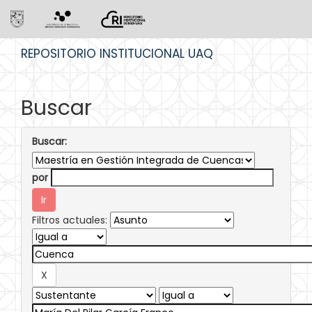
Skip
REPOSITORIO INSTITUCIONAL UAQ
navigation
Buscar
Buscar:
por
Filtros actuales: