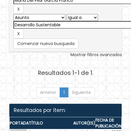
Comenzar nueva busqueda
Mostrar filtros avanzados
Resultados 1-1 de 1.
Anterior
1
Siguiente
Resultados por ítem:
FECHA DE
PORTADA
TÍTULO
AUTOR(ES)
PUBLICACIÓN