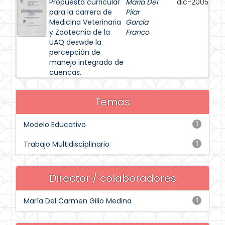
Propuesta curricular
María Del
dic-2005
para la carrera de
Pilar
Medicina Veterinaria
García
y Zootecnia de la
Franco
UAQ deswde la
percepción de
manejo integrado de
cuencas.
Temas
Modelo Educativo
1
Trabajo Multidisciplinario
1
Director / colaboradores
María Del Carmen Gilio Medina
1