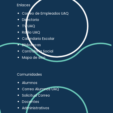
Enlaces
Correo de Empleados UAQ
Directorio
TV UAQ
Radio UAQ
Calendario Escolar
Bibliotecas
Contraloría Social
Mapa de sitio
Comunidades
Alumnos
Correo Alumnos UAQ
Solicitud Correo
Docentes
Administrativos