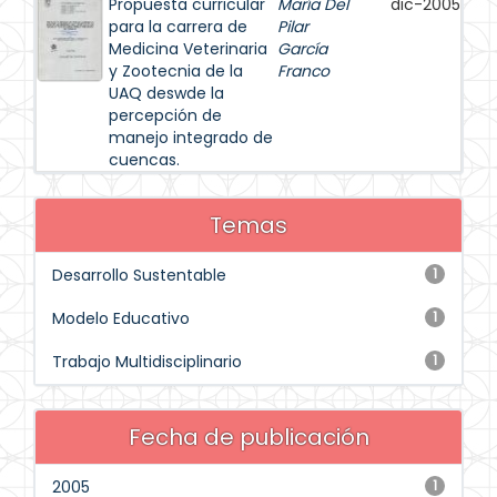
Propuesta curricular
María Del
dic-2005
para la carrera de
Pilar
Medicina Veterinaria
García
y Zootecnia de la
Franco
UAQ deswde la
percepción de
manejo integrado de
cuencas.
Temas
Desarrollo Sustentable
1
Modelo Educativo
1
Trabajo Multidisciplinario
1
Fecha de publicación
2005
1