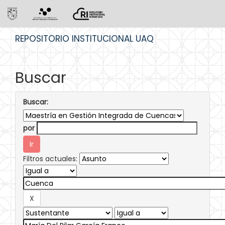
Skip
REPOSITORIO INSTITUCIONAL UAQ
navigation
Buscar
Buscar:
por
Filtros actuales: