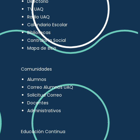
Directorio
TV UAQ
Radio UAQ
Calendario Escolar
Bibliotecas
Contraloría Social
Mapa de sitio
Comunidades
Alumnos
Correo Alumnos UAQ
Solicitud Correo
Docentes
Administrativos
Educación Continua