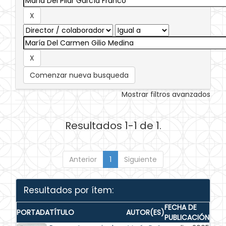
Comenzar nueva busqueda
Mostrar filtros avanzados
Resultados 1-1 de 1.
Anterior
1
Siguiente
Resultados por ítem:
FECHA DE
PORTADA
TÍTULO
AUTOR(ES)
PUBLICACIÓN