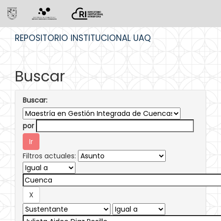
Skip
REPOSITORIO INSTITUCIONAL UAQ
navigation
Buscar
Buscar:
por
Filtros actuales: