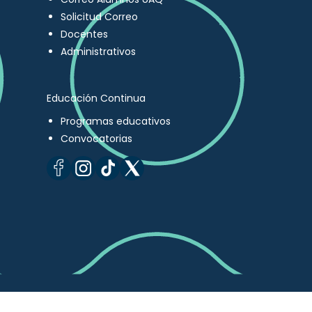
Solicitud Correo
Docentes
Administrativos
Educación Continua
Programas educativos
Convocatorias