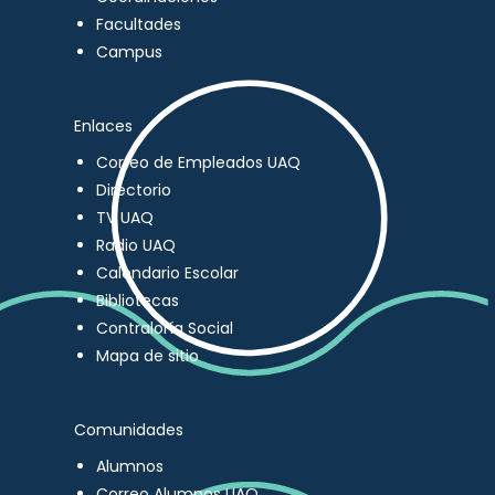
Facultades
Campus
Enlaces
Correo de Empleados UAQ
Directorio
TV UAQ
Radio UAQ
Calendario Escolar
Bibliotecas
Contraloría Social
Mapa de sitio
Comunidades
Alumnos
Correo Alumnos UAQ