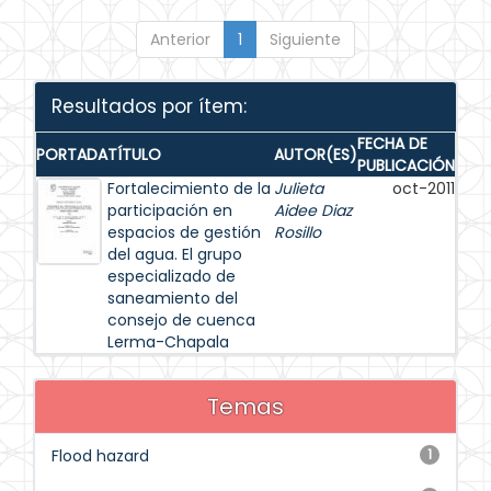
Anterior
1
Siguiente
Resultados por ítem:
FECHA DE
PORTADA
TÍTULO
AUTOR(ES)
PUBLICACIÓN
Fortalecimiento de la
Julieta
oct-2011
participación en
Aidee Diaz
espacios de gestión
Rosillo
del agua. El grupo
especializado de
saneamiento del
consejo de cuenca
Lerma-Chapala
Temas
Flood hazard
1