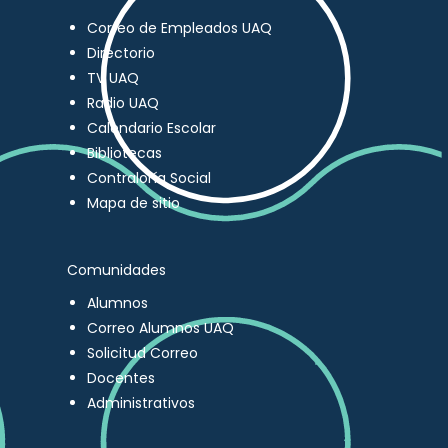
Correo de Empleados UAQ
Directorio
TV UAQ
Radio UAQ
Calendario Escolar
Bibliotecas
Contraloría Social
Mapa de sitio
Comunidades
Alumnos
Correo Alumnos UAQ
Solicitud Correo
Docentes
Administrativos