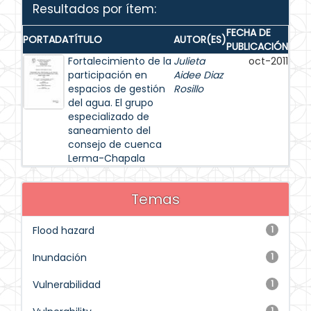
Resultados por ítem:
FECHA DE
PORTADA
TÍTULO
AUTOR(ES)
PUBLICACIÓN
Fortalecimiento de la
Julieta
oct-2011
participación en
Aidee Diaz
espacios de gestión
Rosillo
del agua. El grupo
especializado de
saneamiento del
consejo de cuenca
Lerma-Chapala
Temas
Flood hazard
1
Inundación
1
Vulnerabilidad
1
1