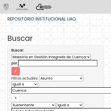
Skip
REPOSITORIO INSTITUCIONAL UAQ
navigation
Buscar
Buscar:
por
Filtros actuales: