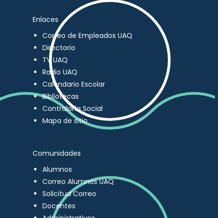
Enlaces
Correo de Empleados UAQ
Directorio
TV UAQ
Radio UAQ
Calendario Escolar
Bibliotecas
Contraloría Social
Mapa de sitio
Comunidades
Alumnos
Correo Alumnos UAQ
Solicitud Correo
Docentes