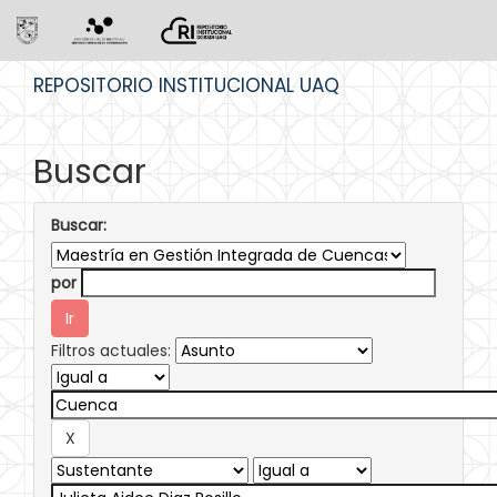
Skip
REPOSITORIO INSTITUCIONAL UAQ
navigation
Buscar
Buscar:
por
Filtros actuales: