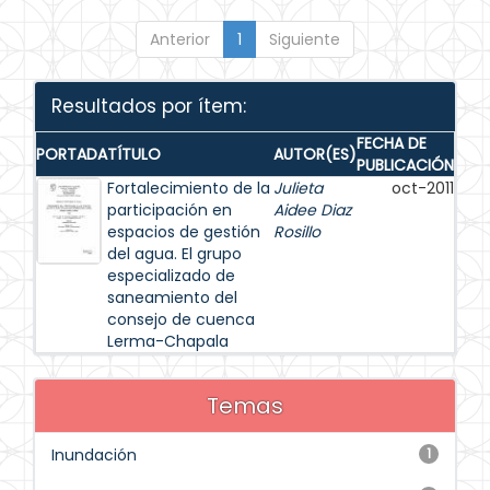
Anterior
1
Siguiente
Resultados por ítem:
FECHA DE
PORTADA
TÍTULO
AUTOR(ES)
PUBLICACIÓN
Fortalecimiento de la
Julieta
oct-2011
participación en
Aidee Diaz
espacios de gestión
Rosillo
del agua. El grupo
especializado de
saneamiento del
consejo de cuenca
Lerma-Chapala
Temas
Inundación
1