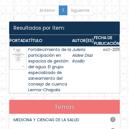
Anterior
1
Siguiente
Resultados por ítem:
FECHA DE
PORTADA
TÍTULO
AUTOR(ES)
PUBLICACIÓN
Fortalecimiento de la
Julieta
oct-2011
participación en
Aidee Diaz
espacios de gestión
Rosillo
del agua. El grupo
especializado de
saneamiento del
consejo de cuenca
Lerma-Chapala
Temas
MEDICINA Y CIENCIAS DE LA SALUD
1