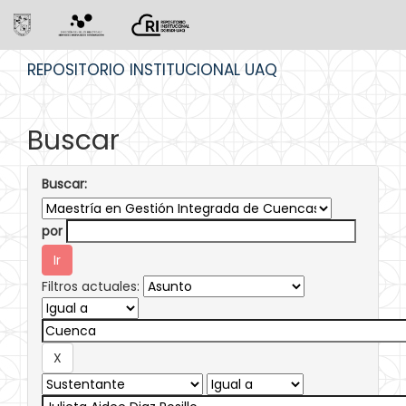
Skip
REPOSITORIO INSTITUCIONAL UAQ
navigation
Buscar
Buscar:
por
Filtros actuales: