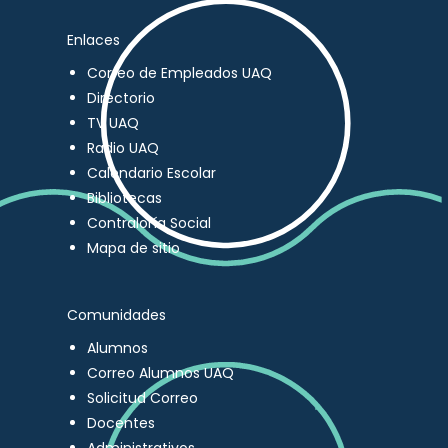
Enlaces
Correo de Empleados UAQ
Directorio
TV UAQ
Radio UAQ
Calendario Escolar
Bibliotecas
Contraloría Social
Mapa de sitio
Comunidades
Alumnos
Correo Alumnos UAQ
Solicitud Correo
Docentes