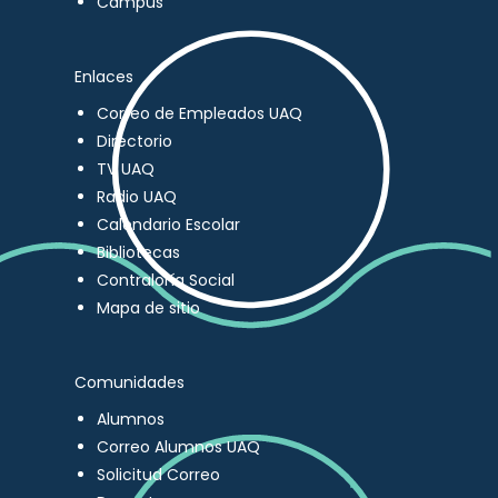
Campus
Enlaces
Correo de Empleados UAQ
Directorio
TV UAQ
Radio UAQ
Calendario Escolar
Bibliotecas
Contraloría Social
Mapa de sitio
Comunidades
Alumnos
Correo Alumnos UAQ
Solicitud Correo