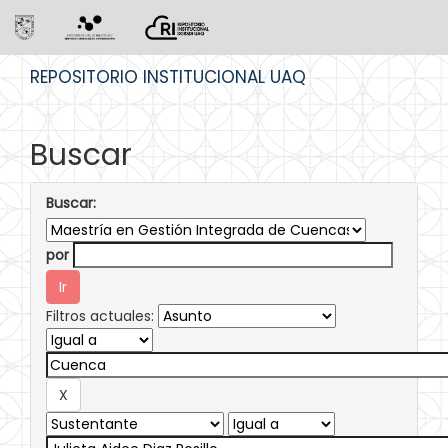
Skip
REPOSITORIO INSTITUCIONAL UAQ
navigation
Buscar
Buscar:
por
Filtros actuales: