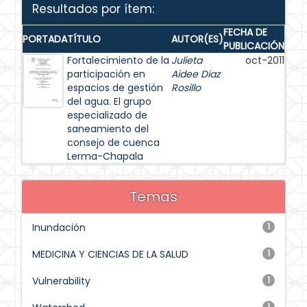
Resultados por ítem:
FECHA DE
PORTADA
TÍTULO
AUTOR(ES)
PUBLICACIÓN
Fortalecimiento de la
Julieta
oct-2011
participación en
Aidee Diaz
espacios de gestión
Rosillo
del agua. El grupo
especializado de
saneamiento del
consejo de cuenca
Lerma-Chapala
Temas
Inundación
1
MEDICINA Y CIENCIAS DE LA SALUD
1
Vulnerability
1
1