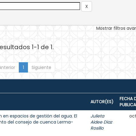
Mostrar filtros av
esultados 1-1 de 1.
Anterior
1
Siguiente
FECHA 
AUTOR(ES)
PUBLIC
n en espacios de gestión del agua. El
Julieta
oct
nto del consejo de cuenca Lerma-
Aidee Diaz
Rosillo