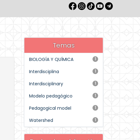
Temas
BIOLOGÍA Y QUÍMICA
1
Interdisciplina
1
Interdisciplinary
1
Modelo pedagógico
1
Pedagogical model
1
Watershed
1