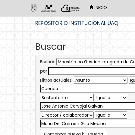
INICIO
Skip
REPOSITORIO INSTITUCIONAL UAQ
navigation
Buscar
Buscar:
por
Filtros actuales:
Comenzar nueva busqueda