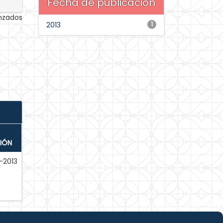
Fecha de publicación
anzados
2013
1
IÓN
-2013