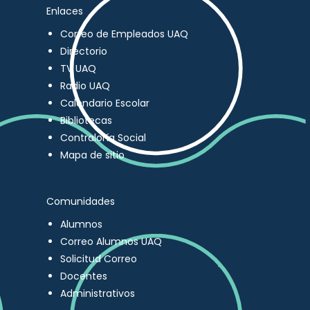
Enlaces
Correo de Empleados UAQ
Directorio
TV UAQ
Radio UAQ
Calendario Escolar
Bibliotecas
Contraloría Social
Mapa de sitio
Comunidades
Alumnos
Correo Alumnos UAQ
Solicitud Correo
Docentes
Administrativos