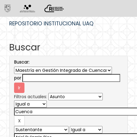
Skip
REPOSITORIO INSTITUCIONAL UAQ
navigation
Buscar
Buscar:
por
Filtros actuales: