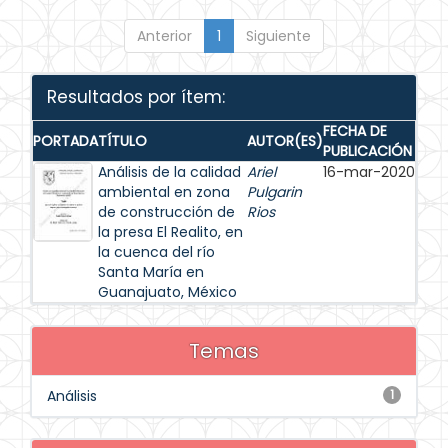
Anterior
1
Siguiente
Resultados por ítem:
FECHA DE
PORTADA
TÍTULO
AUTOR(ES)
PUBLICACIÓN
Análisis de la calidad
Ariel
16-mar-2020
ambiental en zona
Pulgarin
de construcción de
Rios
la presa El Realito, en
la cuenca del río
Santa María en
Guanajuato, México
Temas
Análisis
1