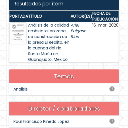
Resultados por ítem:
FECHA DE
PORTADA
TÍTULO
AUTOR(ES)
PUBLICACIÓN
Análisis de la calidad
Ariel
16-mar-2020
ambiental en zona
Pulgarin
de construcción de
Rios
la presa El Realito, en
la cuenca del río
Santa María en
Guanajuato, México
Temas
Análisis
1
Director / colaboradores
Raul Francisco Pineda Lopez
1