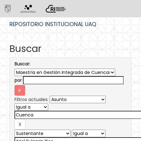
Skip
REPOSITORIO INSTITUCIONAL UAQ
navigation
Buscar
Buscar:
por
Filtros actuales: