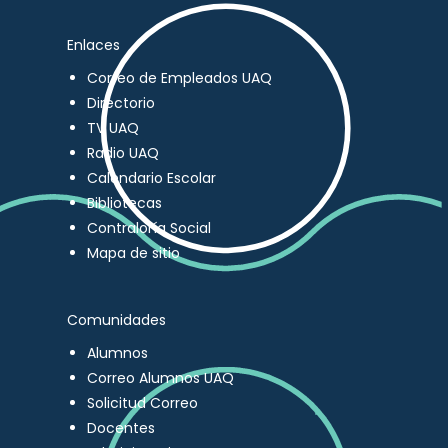
Enlaces
Correo de Empleados UAQ
Directorio
TV UAQ
Radio UAQ
Calendario Escolar
Bibliotecas
Contraloría Social
Mapa de sitio
Comunidades
Alumnos
Correo Alumnos UAQ
Solicitud Correo
Docentes