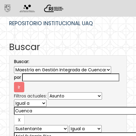
Skip
REPOSITORIO INSTITUCIONAL UAQ
navigation
Buscar
Buscar:
por
Filtros actuales: