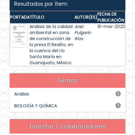
Resultados por ítem:
FECHA DE
PORTADA
TÍTULO
AUTOR(ES)
PUBLICACIÓN
Análisis de la calidad
Ariel
16-mar-2020
ambiental en zona
Pulgarin
de construcción de
Rios
la presa El Realito, en
la cuenca del río
Santa María en
Guanajuato, México
Temas
Análisis
1
BIOLOGÍA Y QUÍMICA
1
Director / colaboradores