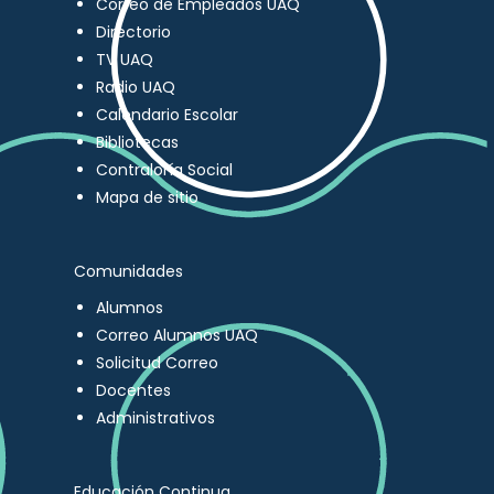
Correo de Empleados UAQ
Directorio
TV UAQ
Radio UAQ
Calendario Escolar
Bibliotecas
Contraloría Social
Mapa de sitio
Comunidades
Alumnos
Correo Alumnos UAQ
Solicitud Correo
Docentes
Administrativos
Educación Continua