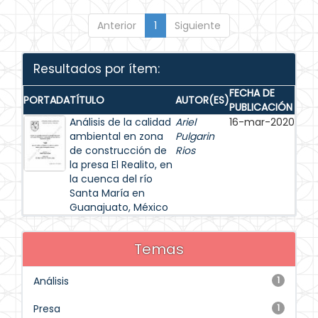
Anterior
1
Siguiente
Resultados por ítem:
FECHA DE
PORTADA
TÍTULO
AUTOR(ES)
PUBLICACIÓN
Análisis de la calidad
Ariel
16-mar-2020
ambiental en zona
Pulgarin
de construcción de
Rios
la presa El Realito, en
la cuenca del río
Santa María en
Guanajuato, México
Temas
Análisis
1
Presa
1