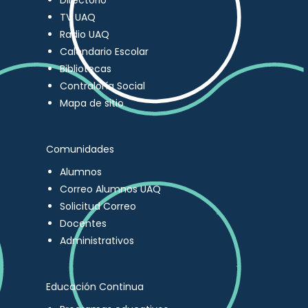
Directorio
TV UAQ
Radio UAQ
Calendario Escolar
Bibliotecas
Contraloría Social
Mapa de sitio
Comunidades
Alumnos
Correo Alumnos UAQ
Solicitud Correo
Docentes
Administrativos
Educación Continua