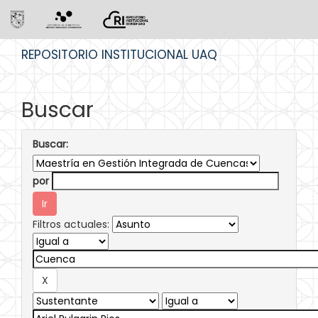
Skip
REPOSITORIO INSTITUCIONAL UAQ
navigation
Buscar
Buscar:
por
Filtros actuales: