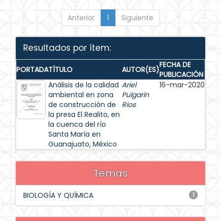
Anterior
1
Siguiente
Resultados por ítem:
FECHA DE
PORTADA
TÍTULO
AUTOR(ES)
PUBLICACIÓN
Análisis de la calidad
Ariel
16-mar-2020
ambiental en zona
Pulgarin
de construcción de
Rios
la presa El Realito, en
la cuenca del río
Santa María en
Guanajuato, México
Temas
BIOLOGÍA Y QUÍMICA
1