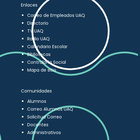
Enlaces
Correo de Empleados UAQ
Directorio
TV UAQ
Radio UAQ
Calendario Escolar
Bibliotecas
Contraloría Social
Mapa de sitio
Comunidades
Alumnos
Correo Alumnos UAQ
Solicitud Correo
Docentes
Administrativos