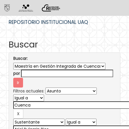
Skip
REPOSITORIO INSTITUCIONAL UAQ
navigation
Buscar
Buscar:
por
Filtros actuales: