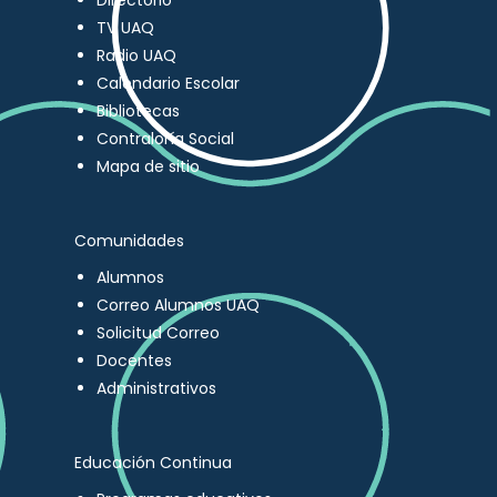
Directorio
TV UAQ
Radio UAQ
Calendario Escolar
Bibliotecas
Contraloría Social
Mapa de sitio
Comunidades
Alumnos
Correo Alumnos UAQ
Solicitud Correo
Docentes
Administrativos
Educación Continua