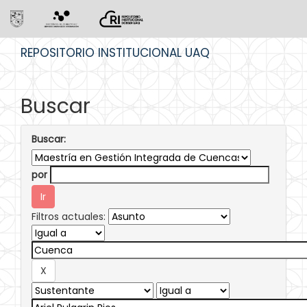
Skip
REPOSITORIO INSTITUCIONAL UAQ
navigation
Buscar
Buscar:
por
Filtros actuales: