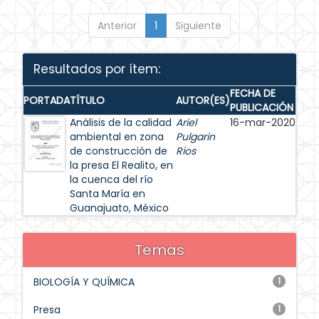
Anterior
1
Siguiente
Resultados por ítem:
FECHA DE
PORTADA
TÍTULO
AUTOR(ES)
PUBLICACIÓN
Análisis de la calidad
Ariel
16-mar-2020
ambiental en zona
Pulgarin
de construcción de
Rios
la presa El Realito, en
la cuenca del río
Santa María en
Guanajuato, México
Temas
BIOLOGÍA Y QUÍMICA
1
Presa
1