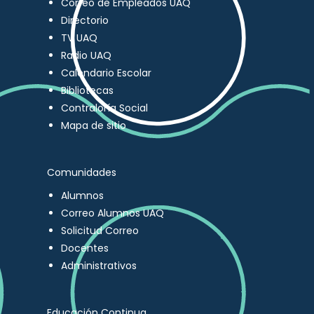
Correo de Empleados UAQ
Directorio
TV UAQ
Radio UAQ
Calendario Escolar
Bibliotecas
Contraloría Social
Mapa de sitio
Comunidades
Alumnos
Correo Alumnos UAQ
Solicitud Correo
Docentes
Administrativos
Educación Continua