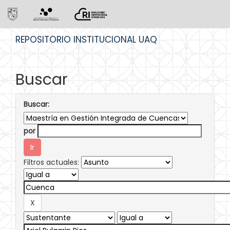
Skip
REPOSITORIO INSTITUCIONAL UAQ
navigation
Buscar
Buscar:
por
Filtros actuales: