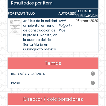
Resultados por ítem:
FECHA DE
PORTADA
TÍTULO
AUTOR(ES)
PUBLICACIÓN
Análisis de la calidad
Ariel
16-mar-2020
ambiental en zona
Pulgarin
de construcción de
Rios
la presa El Realito, en
la cuenca del río
Santa María en
Guanajuato, México
Temas
BIOLOGÍA Y QUÍMICA
1
Presa
1
Director / colaboradores