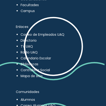
Facultades
Campus
Enlaces
Correo de Empleados UAQ
Directorio
TV UAQ
Radio UAQ
Calendario Escolar
Bibliotecas
Contraloría Social
Mapa de sitio
Comunidades
Alumnos
Correo Alumnos UAQ