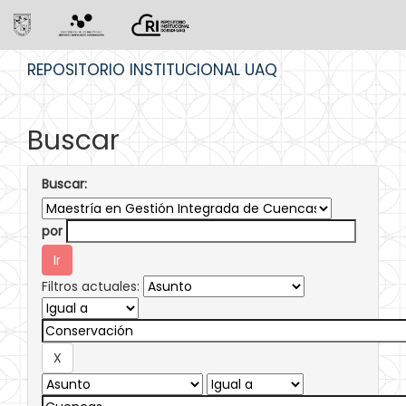
Skip
REPOSITORIO INSTITUCIONAL UAQ
navigation
Buscar
Buscar:
por
Filtros actuales: