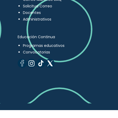
Solicitud Correo
Docentes
Administrativos
Educación Continua
Programas educativos
Convocatorias