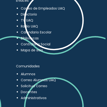
Enlaces
Correo de Empleados UAQ
Directorio
TV UAQ
Radio UAQ
Calendario Escolar
Bibliotecas
Contraloría Social
Mapa de sitio
Comunidades
Alumnos
Correo Alumnos UAQ
Solicitud Correo
Docentes
Administrativos