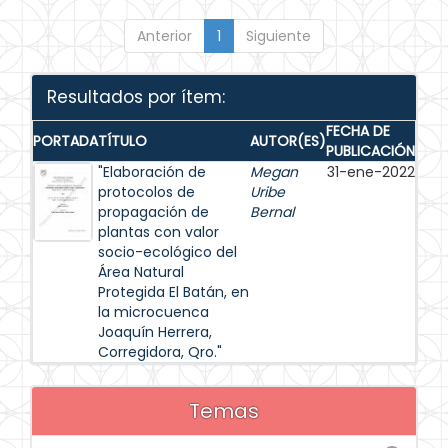
Anterior
1
Siguiente
Resultados por ítem:
FECHA DE
PORTADA
TÍTULO
AUTOR(ES)
PUBLICACIÓN
"Elaboración de
Megan
31-ene-2022
protocolos de
Uribe
propagación de
Bernal
plantas con valor
socio-ecológico del
Área Natural
Protegida El Batán, en
la microcuenca
Joaquín Herrera,
Corregidora, Qro."
Temas