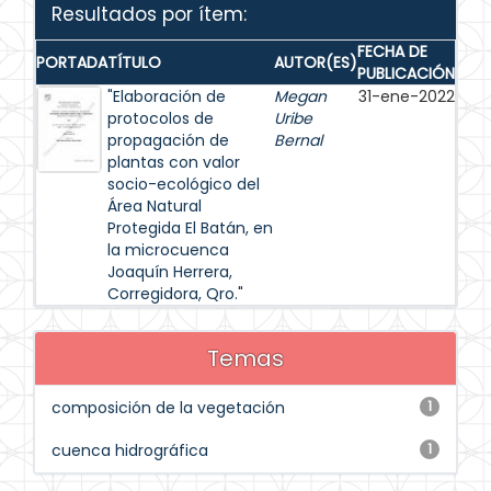
Resultados por ítem:
FECHA DE
PORTADA
TÍTULO
AUTOR(ES)
PUBLICACIÓN
"Elaboración de
Megan
31-ene-2022
protocolos de
Uribe
propagación de
Bernal
plantas con valor
socio-ecológico del
Área Natural
Protegida El Batán, en
la microcuenca
Joaquín Herrera,
Corregidora, Qro."
Temas
composición de la vegetación
1
cuenca hidrográfica
1