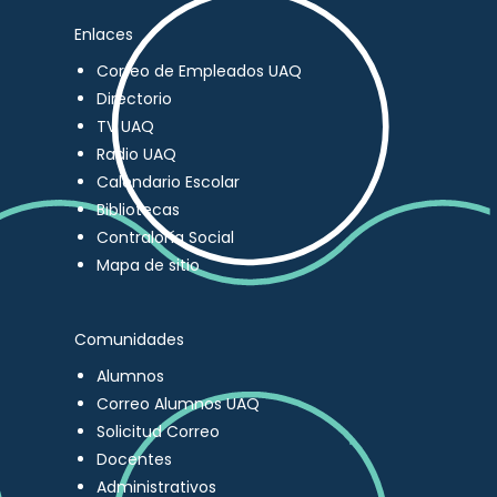
Enlaces
Correo de Empleados UAQ
Directorio
TV UAQ
Radio UAQ
Calendario Escolar
Bibliotecas
Contraloría Social
Mapa de sitio
Comunidades
Alumnos
Correo Alumnos UAQ
Solicitud Correo
Docentes
Administrativos