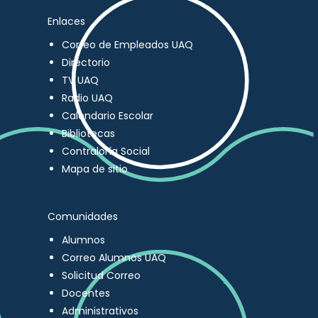
Enlaces
Correo de Empleados UAQ
Directorio
TV UAQ
Radio UAQ
Calendario Escolar
Bibliotecas
Contraloría Social
Mapa de sitio
Comunidades
Alumnos
Correo Alumnos UAQ
Solicitud Correo
Docentes
Administrativos