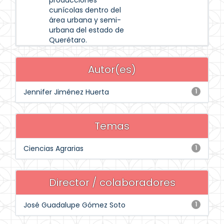
producciones
cunícolas dentro del
área urbana y semi-
urbana del estado de
Querétaro.
Autor(es)
Jennifer Jiménez Huerta
1
Temas
Ciencias Agrarias
1
Director / colaboradores
José Guadalupe Gómez Soto
1