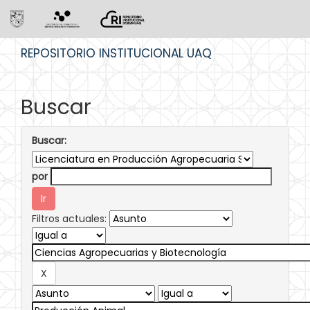
Skip
REPOSITORIO INSTITUCIONAL UAQ
navigation
Buscar
Buscar:
por
Filtros actuales: