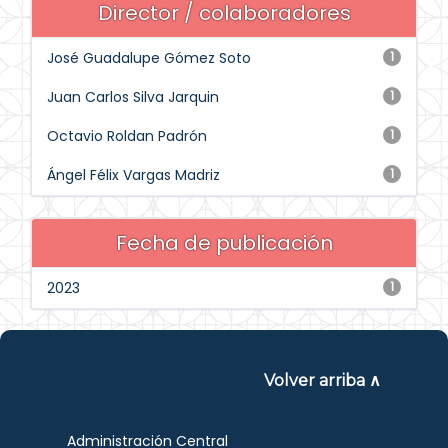
Director / colaboradores
José Guadalupe Gómez Soto
1
Juan Carlos Silva Jarquin
1
Octavio Roldan Padrón
1
Ángel Félix Vargas Madriz
1
Fecha de publicación
2023
1
Volver arriba ∧
Administración Central