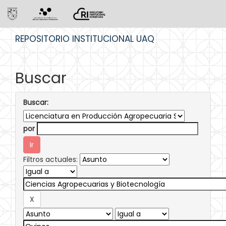
Skip
REPOSITORIO INSTITUCIONAL UAQ
navigation
Buscar
Buscar:
por
Filtros actuales: