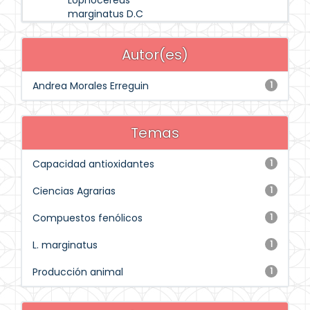
Lophocereus
marginatus D.C
Autor(es)
Andrea Morales Erreguin
1
Temas
Capacidad antioxidantes
1
Ciencias Agrarias
1
Compuestos fenólicos
1
L. marginatus
1
Producción animal
1