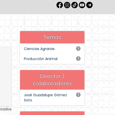
Temas
Ciencias Agrarias
1
Producción Animal
1
Director /
colaboradores
José Guadalupe Gómez
1
Soto
anzados