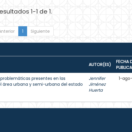
esultados 1-1 de 1.
Anterior
1
Siguiente
FECHA 
AUTOR(ES)
PUBLIC
s problemáticas presentes en las
Jennifer
1-ago
l área urbana y semi-urbana del estado
Jiménez
Huerta