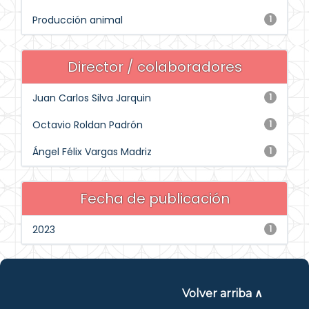
Producción animal
1
Director / colaboradores
Juan Carlos Silva Jarquin
1
Octavio Roldan Padrón
1
Ángel Félix Vargas Madriz
1
Fecha de publicación
2023
1
Volver arriba ∧