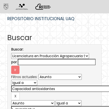
Skip
REPOSITORIO INSTITUCIONAL UAQ
navigation
Buscar
Buscar:
por
Filtros actuales: