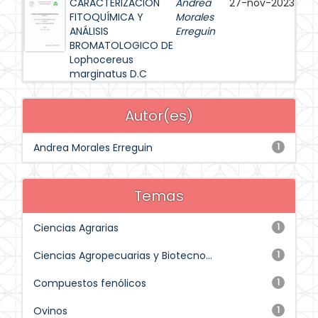
CARACTERIZACIÓN
Andrea
27-nov-2023
FITOQUÍMICA Y
Morales
ANÁLISIS
Erreguin
BROMATOLOGICO DE
Lophocereus
marginatus D.C
Autor(es)
Andrea Morales Erreguin
1
Temas
Ciencias Agrarias
1
Ciencias Agropecuarias y Biotecno...
1
Compuestos fenólicos
1
Ovinos
1