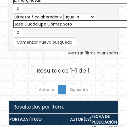
Comenzar nueva busqueda
Mostrar filtros avanzados
Resultados 1-1 de 1.
Anterior
1
Siguiente
Resultados por ítem:
FECHA DE
PORTADA
TÍTULO
AUTOR(ES)
PUBLICACIÓN