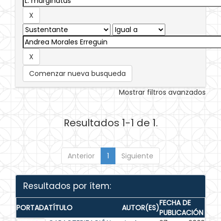
Comenzar nueva busqueda
Mostrar filtros avanzados
Resultados 1-1 de 1.
Anterior
1
Siguiente
Resultados por ítem:
FECHA DE
PORTADA
TÍTULO
AUTOR(ES)
PUBLICACIÓN