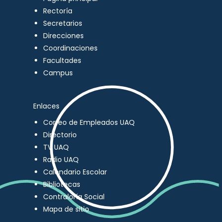
Rectoría
Secretarios
Direcciones
Coordinaciones
Facultades
Campus
Enlaces
Correo de Empleados UAQ
Directorio
TV UAQ
Radio UAQ
Calendario Escolar
Bibliotecas
Contraloría Social
Mapa de sitio