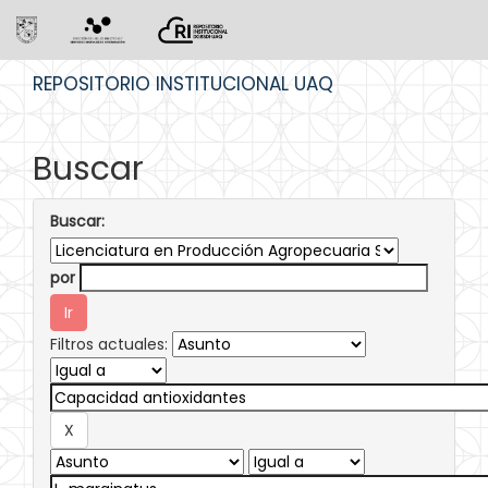
Skip
REPOSITORIO INSTITUCIONAL UAQ
navigation
Buscar
Buscar:
por
Filtros actuales: