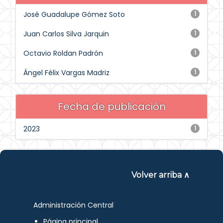
José Guadalupe Gómez Soto
1
Juan Carlos Silva Jarquin
1
Octavio Roldan Padrón
1
Ángel Félix Vargas Madriz
1
Fecha de publicación
2023
1
Volver arriba ∧
Administración Central
Página principal