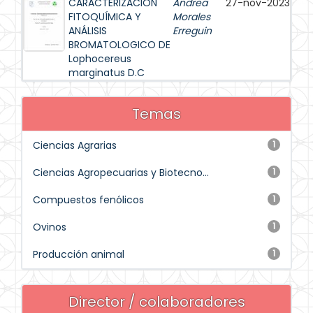
CARACTERIZACIÓN
Andrea
27-nov-2023
FITOQUÍMICA Y
Morales
ANÁLISIS
Erreguin
BROMATOLOGICO DE
Lophocereus
marginatus D.C
Temas
Ciencias Agrarias
1
Ciencias Agropecuarias y Biotecno...
1
Compuestos fenólicos
1
Ovinos
1
Producción animal
1
Director / colaboradores