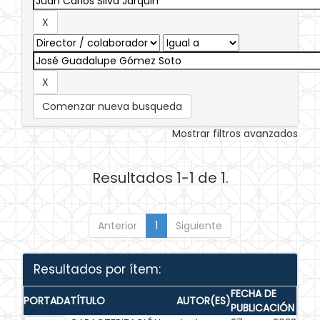
Comenzar nueva busqueda
Mostrar filtros avanzados
Resultados 1-1 de 1.
Anterior
1
Siguiente
Resultados por ítem:
FECHA DE
PORTADA
TÍTULO
AUTOR(ES)
PUBLICACIÓN