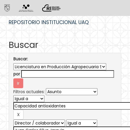
Skip
REPOSITORIO INSTITUCIONAL UAQ
navigation
Buscar
Buscar:
por
Filtros actuales: