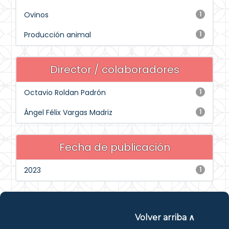
Ovinos
1
Producción animal
1
Director / colaboradores
Octavio Roldan Padrón
1
Ángel Félix Vargas Madriz
1
Fecha de publicación
2023
1
Volver arriba ∧