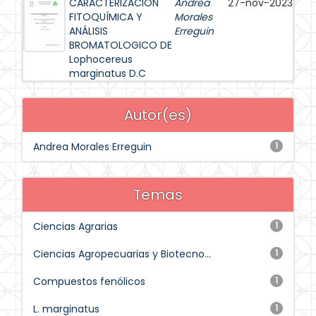
CARACTERIZACIÓN
Andrea
27-nov-2023
FITOQUÍMICA Y
Morales
ANÁLISIS
Erreguin
BROMATOLOGICO DE
Lophocereus
marginatus D.C
Autor(es)
Andrea Morales Erreguin
1
Temas
Ciencias Agrarias
1
Ciencias Agropecuarias y Biotecno...
1
Compuestos fenólicos
1
L. marginatus
1