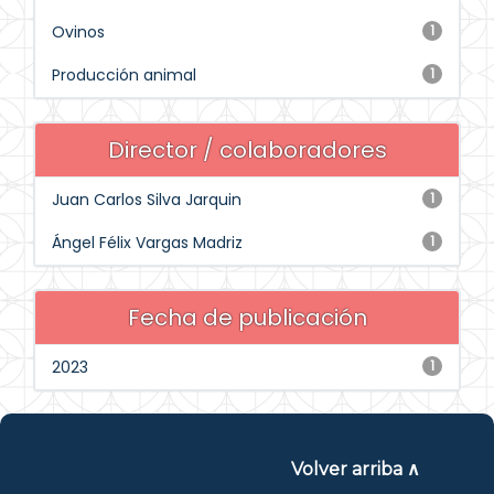
Ovinos
1
Producción animal
1
Director / colaboradores
Juan Carlos Silva Jarquin
1
Ángel Félix Vargas Madriz
1
Fecha de publicación
2023
1
Volver arriba ∧