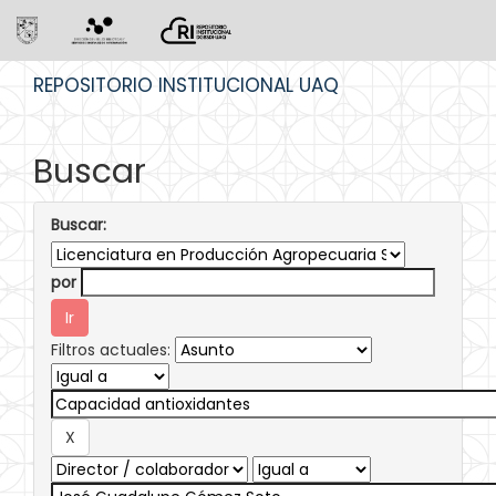
Skip
REPOSITORIO INSTITUCIONAL UAQ
navigation
Buscar
Buscar:
por
Filtros actuales: