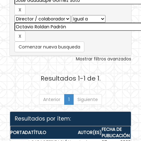
Comenzar nueva busqueda
Mostrar filtros avanzados
Resultados 1-1 de 1.
Anterior
1
Siguiente
Resultados por ítem:
FECHA DE
PORTADA
TÍTULO
AUTOR(ES)
PUBLICACIÓN