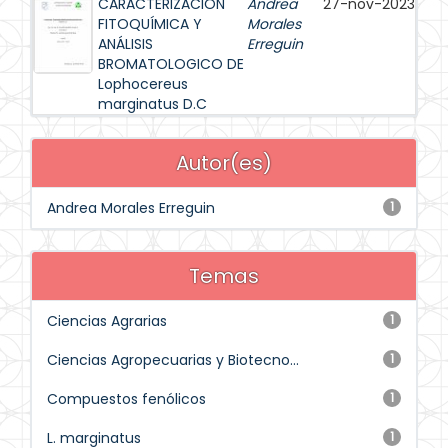
CARACTERIZACIÓN
Andrea
27-nov-2023
FITOQUÍMICA Y
Morales
ANÁLISIS
Erreguin
BROMATOLOGICO DE
Lophocereus
marginatus D.C
Autor(es)
Andrea Morales Erreguin
1
Temas
Ciencias Agrarias
1
Ciencias Agropecuarias y Biotecno...
1
Compuestos fenólicos
1
L. marginatus
1