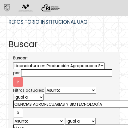
Skip
REPOSITORIO INSTITUCIONAL UAQ
navigation
Buscar
Buscar:
por
Filtros actuales: