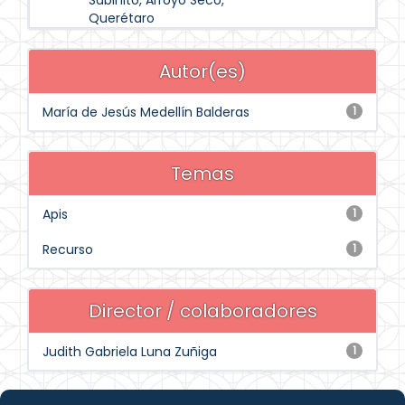
Sabinito, Arroyo Seco,
Querétaro
Autor(es)
María de Jesús Medellín Balderas
1
Temas
Apis
1
Recurso
1
Director / colaboradores
Judith Gabriela Luna Zuñiga
1