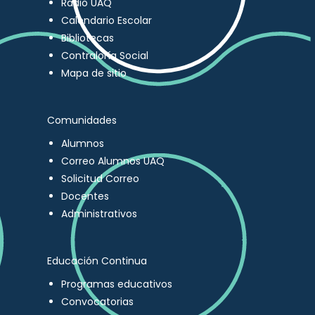
Radio UAQ
Calendario Escolar
Bibliotecas
Contraloría Social
Mapa de sitio
Comunidades
Alumnos
Correo Alumnos UAQ
Solicitud Correo
Docentes
Administrativos
Educación Continua
Programas educativos
Convocatorias