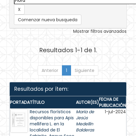
Comenzar nueva busqueda
Mostrar filtros avanzados
Resultados 1-1 de 1.
Anterior
1
Siguiente
Resultados por ítem:
FECHA DE
PORTADA
TÍTULO
AUTOR(ES)
PUBLICACIÓN
Recursos florísticos
María de
1-jul-2024
disponibles para Apis
Jesús
mellifera L. en la
Medellín
localidad de El
Balderas